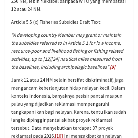
250 NM, lebih fleksibel daripada WTO yang membatasi
12 atau 24 NM.
Article 5.5 (c) Fisheries Subsidies Draft Text:
“A developing country Member may grant or maintain
the subsidies referred to in Article 5.1 for low income,
resource-poor and livelihood fishing or fishing related
activities, up to [12][24] nautical miles measured from
the baselines, including archipelagic baselines”.
[9]
Jarak 12 atau 24 NM selain bersifat diskriminatif, juga
mengancam keberlanjutan hidup nelayan kecil. Dalam
konteks Indonesia, banyaknya pesisir pantai maupun
pulau yang dijadikan reklamasi mempengaruhi
tangkapan ikan bagi nelayan. Karena, tentu ikan sudah
langka dipinggir pantai akibat proyek reklamasi
tersebut. Data menyebutkan terdapat 37 proyek
reklamasi pada 2016.
[10]
Ini mengakibatkan nelayan