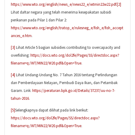
https://www.wto.org/english/news_e/news22_e/wtmin22w22.pdf
.
[2]
Lihat daftar negara yang telah menerima kesepakatan subsidi
perikanan pada Pilar 1 dan Pilar 2:
https://www.wto.org/english/tratop_e/rulesneg_e/fish_e/fish_accept
ances_e.htm
.
[3]
Lihat Article 5 bagian subsidies contributing to overcapacity and
overfishing:
https://docs.wto.org/dol2fe/Pages/SS/directdoc.aspx?
filename=q:/WT/MIN22/W20.pdf&Open=True
.
[4]
Lihat Undang-Undang No. 7 Tahun 2016 tentang Perlindungan
dan Pemberdayaan Nelayan, Pembudi Daya Ikan, dan Petambak
Garam. Link:
https://peraturan.bpk.go.id/Details/37237/uu-no-7-
tahun-2016
.
[5]
Selengkapnya dapat dilihat pada link berikut:
https://docs.wto.org/dol2fe/Pages/SS/directdoc.aspx?
filename=q:/WT/MIN22/W20.pdf&Open=True
.