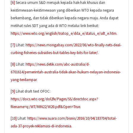
[6]
Secara umum S&D merujuk kepada hak-hak khusus dan
keistimewaan-keistimewaan yang diberikan WTO kepada negara
berkembang, dan tidak diberikan kepada negara maju. Anda dapat
melihat rules SDT yang ada di WTO melalui link berikut:
https://www.wto.org/english/tratop_e/dda_e/status_e/sdt_e.htm
.
[7]
Lihat:
https://news.mongabay.com/2022/06/wto-finally-nets-deal-
curbing-fisheries-subsidies-but-tables-key-bits-for-later/
.
[8]
Lihat:
https://news.detik.com/abc-australia/d-
6701614/pemerintah-australia-tidak-akan-hukum-nelayan-indonesia-
yang-terdampar
.
[9]
Lihat draft text OFOC:
https://docs.wto.org/dol2fe/Pages/SS/directdoc.aspx?
filename=q:/WT/MIN22/W20.pdf&Open=True
.
[10]
Lihat:
https://www.suara.com/bisnis/2016/10/04/183704/total-
ada-37-proyek-reklamasi-di-indonesia
.