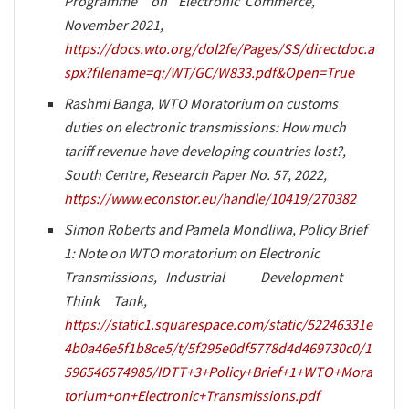
Programme on Electronic Commerce,
November 2021,
https://docs.wto.org/dol2fe/Pages/SS/directdoc.a
spx?filename=q:/WT/GC/W833.pdf&Open=True
Rashmi Banga, WTO Moratorium on customs
duties on electronic transmissions: How much
tariff revenue have developing countries lost?,
South Centre, Research Paper No. 57, 2022,
https://www.econstor.eu/handle/10419/270382
Simon Roberts and Pamela Mondliwa, Policy Brief
1: Note on WTO moratorium on Electronic
Transmissions, Industrial Development
Think Tank,
https://static1.squarespace.com/static/52246331e
4b0a46e5f1b8ce5/t/5f295e0df5778d4d469730c0/1
596546574985/IDTT+3+Policy+Brief+1+WTO+Mora
torium+on+Electronic+Transmissions.pdf