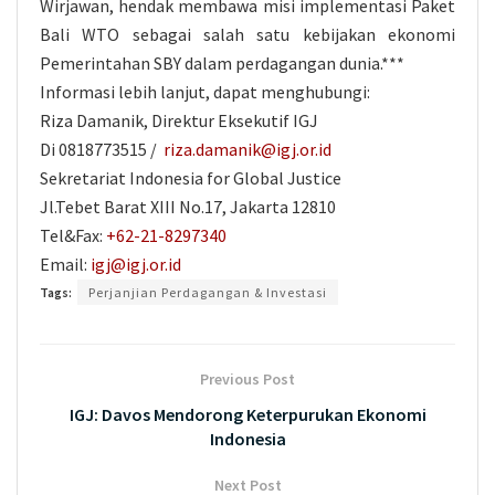
Wirjawan, hendak membawa misi implementasi Paket
Bali WTO sebagai salah satu kebijakan ekonomi
Pemerintahan SBY dalam perdagangan dunia.***
Informasi lebih lanjut, dapat menghubungi:
Riza Damanik, Direktur Eksekutif IGJ
Di 0818773515 /
riza.damanik@igj.or.id
Sekretariat Indonesia for Global Justice
Jl.Tebet Barat XIII No.17, Jakarta 12810
Tel&Fax:
+62-21-8297340
Email:
igj@igj.or.id
Tags:
Perjanjian Perdagangan & Investasi
Previous Post
IGJ: Davos Mendorong Keterpurukan Ekonomi
Indonesia
Next Post