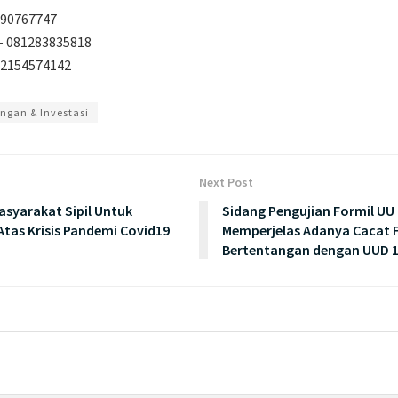
290767747
– 081283835818
82154574142
ngan & Investasi
Next Post
asyarakat Sipil Untuk
Sidang Pengujian Formil UU 
tas Krisis Pandemi Covid19
Memperjelas Adanya Cacat 
Bertentangan dengan UUD 