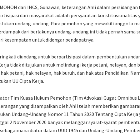
MOHON dari IHCS, Gunawan, keterangan Ahli dalam persidangan t
isipasi dari masyarakat adalah persyaratan konstitusionalitas 
ntukan undang-undang. Para pemohon yang mewakili anggota m
terdampak dari berlakunya undang-undang ini tidak pernah sama 
eri kesempatan untuk didengar pendapatnya.
ringkali diundang untuk berpartisipasi dalam pembentukan undan
Kerja tidak ditujukan untuk melindungi kerja petani, nelayan, dan
hak petani, hak nelayan, hak buruh, dan hak atas Pendidikan. Nam
ukan UU Cipta Kerja.
nator Tim Kuasa Hukum Pemohon (Tim Advokasi Gugat Omnibus La
erangan yang disampaikan oleh Ahli telah memberikan gambaran
kan Undang-Undang Nomor 11 Tahun 2020 Tentang Cipta Kerja y
nggal 2 November 2020 banyak melanggar syarat-syarat pembent
) sebagaimana diatur dalam UUD 1945 dan Undang-Undang Pembe