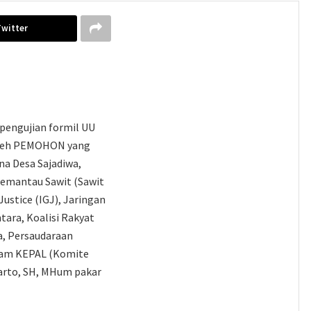
Twitter
pengujian formil UU
 oleh PEMOHON yang
ina Desa Sajadiwa,
Pemantau Sawit (Sawit
ustice (IGJ), Jaringan
tara, Koalisi Rakyat
a, Persaudaraan
alam KEPAL (Komite
iarto, SH, MHum pakar