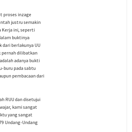
t proses inzage
intah justru semakin
rja ini, seperti
dalam buktinya
k dari berlakunya UU
 pernah dilibatkan
 adalah adanya bukti
u-buru pada sabtu
maupun pembacaan dari
h RUU dan disetujui
wajar, kami sangat
ktu yang sangat
t 79 Undang-Undang