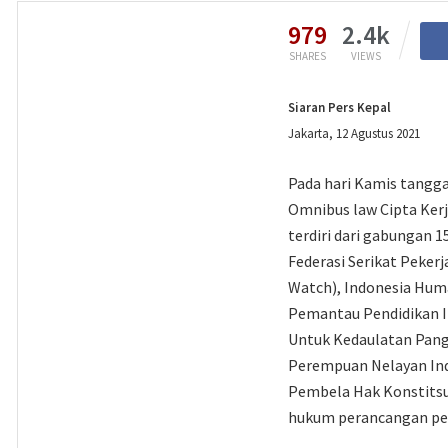
979
2.4k
SHARES
VIEWS
Siaran Pers Kepal
Jakarta, 12 Agustus 2021
Pada hari Kamis tangga
Omnibus law Cipta Ker
terdiri dari gabungan 1
Federasi Serikat Peker
Watch), Indonesia Human
Pemantau Pendidikan In
Untuk Kedaulatan Panga
Perempuan Nelayan Ind
Pembela Hak Konstitsui
hukum perancangan per