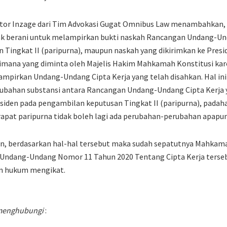
nator Inzage dari Tim Advokasi Gugat Omnibus Law menambahkan, 
k berani untuk melampirkan bukti naskah Rancangan Undang-Un
Tingkat II (paripurna), maupun naskah yang dikirimkan ke Presi
imana yang diminta oleh Majelis Hakim Mahkamah Konstitusi kar
mpirkan Undang-Undang Cipta Kerja yang telah disahkan. Hal i
rubahan substansi antara Rancangan Undang-Undang Cipta Kerja 
iden pada pengambilan keputusan Tingkat II (paripurna), padaha
rapat paripurna tidak boleh lagi ada perubahan-perubahan apapun
 berdasarkan hal-hal tersebut maka sudah sepatutnya Mahkama
Undang-Undang Nomor 11 Tahun 2020 Tentang Cipta Kerja terseb
an hukum mengikat.
t menghubungi
: