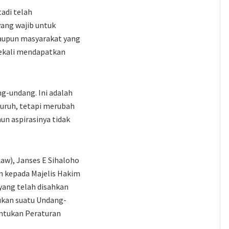
adi telah
yang wajib untuk
aupun masyarakat yang
sekali mendapatkan
g-undang. Ini adalah
 buruh, tetapi merubah
un aspirasinya tidak
w), Janses E Sihaloho
 kepada Majelis Hakim
ang telah disahkan
ukan suatu Undang-
ntukan Peraturan