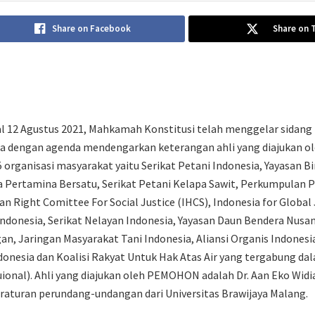
Share on Facebook
Share on 
l 12 Agustus 2021, Mahkamah Konstitusi telah menggelar sidang 
ja dengan agenda mendengarkan keterangan ahli yang diajukan
5 organisasi masyarakat yaitu Serikat Petani Indonesia, Yayasan B
ja Pertamina Bersatu, Serikat Petani Kelapa Sawit, Perkumpulan 
 Right Comittee For Social Justice (IHCS), Indonesia for Global J
donesia, Serikat Nelayan Indonesia, Yayasan Daun Bendera Nusan
n, Jaringan Masyarakat Tani Indonesia, Aliansi Organis Indonesi
onesia dan Koalisi Rakyat Untuk Hak Atas Air yang tergabung d
onal). Ahli yang diajukan oleh PEMOHON adalah Dr. Aan Eko Wid
aturan perundang-undangan dari Universitas Brawijaya Malang.