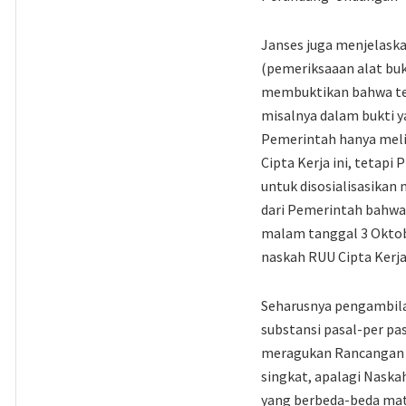
Janses juga menjelask
(pemeriksaaan alat buk
membuktikan bahwa ter
misalnya dalam bukti y
Pemerintah hanya melib
Cipta Kerja ini, tetap
untuk disosialisasikan
dari Pemerintah bahwa
malam tanggal 3 Oktob
naskah RUU Cipta Kerja
Seharusnya pengambila
substansi pasal-per pa
meragukan Rancangan U
singkat, apalagi Nask
yang berbeda-beda mat