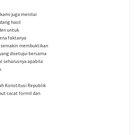
kami juga menilai
dang hasil
den untuk
ena faktanya
ni semakin membuktikan
yang disetujui bersama
l seharusnya apabila
.
h Konstitusi Republik
ut cacat formil dan