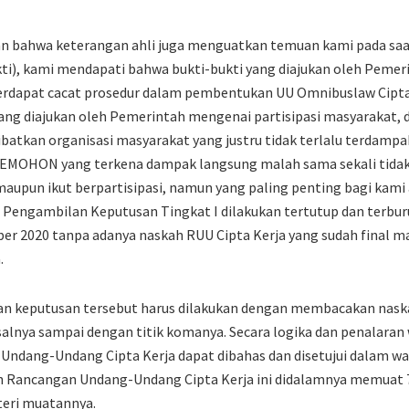
an bahwa keterangan ahli juga menguatkan temuan kami pada saa
ti), kami mendapati bahwa bukti-bukti yang diajukan oleh Pemer
dapat cacat prosedur dalam pembentukan UU Omnibuslaw Cipta Ke
ang diajukan oleh Pemerintah mengenai partisipasi masyarakat, 
atkan organisasi masyarakat yang justru tidak terlalu terdampa
i PEMOHON yang terkena dampak langsung malah sama sekali tidak
 maupun ikut berpartisipasi, namun yang paling penting bagi kami
 Pengambilan Keputusan Tingkat I dilakukan tertutup dan terbur
er 2020 tanpa adanya naskah RUU Cipta Kerja yang sudah final 
.
n keputusan tersebut harus dilakukan dengan membacakan naska
salnya sampai dengan titik komanya. Secara logika dan penalaran 
ndang-Undang Cipta Kerja dapat dibahas dan disetujui dalam wa
ah Rancangan Undang-Undang Cipta Kerja ini didalamnya memua
eri muatannya.