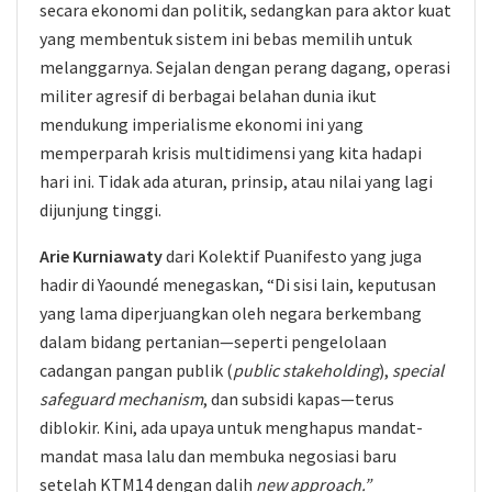
secara ekonomi dan politik, sedangkan para aktor kuat
yang membentuk sistem ini bebas memilih untuk
melanggarnya. Sejalan dengan perang dagang, operasi
militer agresif di berbagai belahan dunia ikut
mendukung imperialisme ekonomi ini yang
memperparah krisis multidimensi yang kita hadapi
hari ini. Tidak ada aturan, prinsip, atau nilai yang lagi
dijunjung tinggi.
Arie Kurniawaty
dari Kolektif Puanifesto yang juga
hadir di Yaoundé menegaskan, “Di sisi lain, keputusan
yang lama diperjuangkan oleh negara berkembang
dalam bidang pertanian—seperti pengelolaan
cadangan pangan publik (
public stakeholding
),
special
safeguard mechanism
, dan subsidi kapas—terus
diblokir. Kini, ada upaya untuk menghapus mandat-
mandat masa lalu dan membuka negosiasi baru
setelah KTM14 dengan dalih
new approach.”