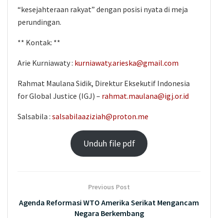
“kesejahteraan rakyat” dengan posisi nyata di meja
perundingan.
** Kontak: **
Arie Kurniawaty :
kurniawaty.arieska@gmail.com
Rahmat Maulana Sidik, Direktur Eksekutif Indonesia
for Global Justice (IGJ) –
rahmat.maulana@igj.or.id
Salsabila :
salsabilaaziziah@proton.me
Unduh file pdf
Previous Post
Agenda Reformasi WTO Amerika Serikat Mengancam
Negara Berkembang