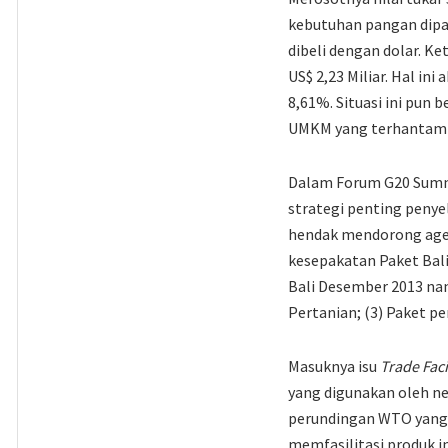
kebutuhan pangan dipas
dibeli dengan dolar. K
US$ 2,23 Miliar. Hal in
8,61%. Situasi ini pun
UMKM yang terhantam d
Dalam Forum G20 Summit
strategi penting penye
hendak mendorong age
kesepakatan Paket Bali
Bali Desember 2013 nan
Pertanian; (3) Paket 
Masuknya isu
Trade Faci
yang digunakan oleh n
perundingan WTO yang 
memfasilitasi produk im