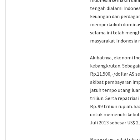
Indonesia semakin dal
tengah dialami Indones
keuangan dan perdagang
memperkokoh dominasi m
selama ini telah meng
masyarakat Indonesia 
Akibatnya, ekonomi In
kebangkrutan. Sebagaim
Rp.11.500,-/dollar AS 
akibat pembayaran imp
jatuh tempo utang luar 
triliun. Serta repatria
Rp. 99 triliun rupiah. S
untuk memenuhi kebutu
Juli 2013 sebesar US$ 2,
Merosotnya nilai tukar