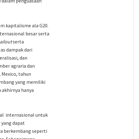
i dalam penguasaan
em kapitalisme ala G20.
ternasional besar serta
ailout
serta
as dampak dari
eralisasi, dan
mber agraria dan
, Mexico, tahun
mbang yang memiliki
 akhirnya hanya
al internasional untuk
 yang dapat
a berkembang seperti