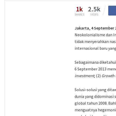
1k
2.5k
SHARES
VIEWS
Jakarta
, 4 September 
Neokolonialisme dan I
tidak menyerahkan nas
internasional baru yan
Sebagaimana diketahui
6 September 2013 menda
investment
; (2)
Growth 
Solusi-solusi yang di
dunia yang didominasi 
global tahun 2008. Bah
menguatnya hegemoni 