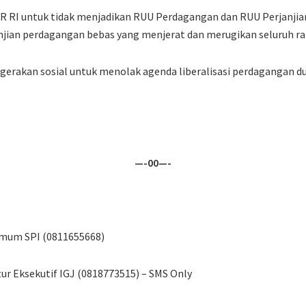
 RI untuk tidak menjadikan RUU Perdagangan dan RUU Perjanjian
njian perdagangan bebas yang menjerat dan merugikan seluruh ra
gerakan sosial untuk menolak agenda liberalisasi perdagangan du
—-00—-
Umum SPI (0811655668)
tur Eksekutif IGJ (0818773515) – SMS Only