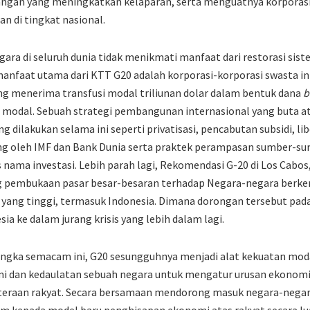
angan yang meningkatkan kelaparan, serta menguatnya korporas
 di tingkat nasional.
ra di seluruh dunia tidak menikmati manfaat dari restorasi sist
anfaat utama dari KTT G20 adalah korporasi-korporasi swasta in
ng menerima transfusi modal triliunan dolar dalam bentuk dana
b
odal. Sebuah strategi pembangunan internasional yang buta at
g dilakukan selama ini seperti privatisasi, pencabutan subsidi, lib
ng oleh IMF dan Bank Dunia serta praktek perampasan sumber-su
 nama investasi. Lebih parah lagi, Rekomendasi G-20 di Los Cabos
 pembukaan pasar besar-besaran terhadap Negara-negara berke
ang tinggi, termasuk Indonesia. Dimana dorongan tersebut pada
a ke dalam jurang krisis yang lebih dalam lagi.
angka semacam ini, G20 sesungguhnya menjadi alat kekuatan mod
 dan kedaulatan sebuah negara untuk mengatur urusan ekonomi
eraan rakyat. Secara bersamaan mendorong masuk negara-negar