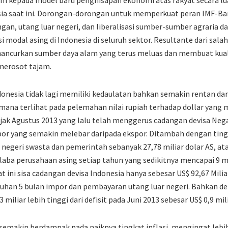
am kepada model baru penghisapan ekonomi atas rakyat secara l
ia saat ini. Dorongan-dorongan untuk memperkuat peran IMF-Bank
an, utang luar negeri, dan liberalisasi sumber-sumber agraria 
odal asing di Indonesia di seluruh sektor. Resultante dari sal
hancurkan sumber daya alam yang terus meluas dan membuat kual
merosot tajam.
donesia tidak lagi memiliki kedaulatan bahkan semakin rentan d
ana terlihat pada pelemahan nilai rupiah terhadap dollar yang
sejak Agustus 2013 yang lalu telah menggerus cadangan devisa Neg
or yang semakin melebar daripada ekspor. Ditambah dengan tin
negeri swasta dan pemerintah sebanyak 27,78 miliar dolar AS, ata
si laba perusahaan asing setiap tahun yang sedikitnya mencapai 9 m
aat ini sisa cadangan devisa Indonesia hanya sebesar US$ 92,67 Miliar
han 5 bulan impor dan pembayaran utang luar negeri. Bahkan de
3 miliar lebih tinggi dari defisit pada Juni 2013 sebesar US$ 0,9 mili
 semakin berdampak pada naiknya tingkat inflasi, mengingat lebih