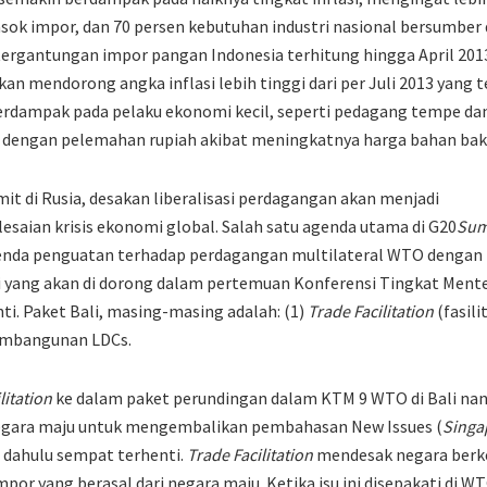
ok impor, dan 70 persen kebutuhan industri nasional bersumber 
etergantungan impor pangan Indonesia terhitung hingga April 2013
i akan mendorong angka inflasi lebih tinggi dari per Juli 2013 yang
 berdampak pada pelaku ekonomi kecil, seperti pedagang tempe dan
engan pelemahan rupiah akibat meningkatnya harga bahan baku d
 di Rusia, desakan liberalisasi perdagangan akan menjadi
lesaian krisis ekonomi global. Salah satu agenda utama di G20
Sum
nda penguatan terhadap perdagangan multilateral WTO dengan
 yang akan di dorong dalam pertemuan Konferensi Tingkat Mente
ti. Paket Bali, masing-masing adalah: (1)
Trade Facilitation
(fasili
pembangunan LDCs.
litation
ke dalam paket perundingan dalam KTM 9 WTO di Bali nan
egara maju untuk mengembalikan pembahasan New Issues (
Singa
dahulu sempat terhenti.
Trade Facilitation
mendesak negara berk
por yang berasal dari negara maju. Ketika isu ini disepakati di 