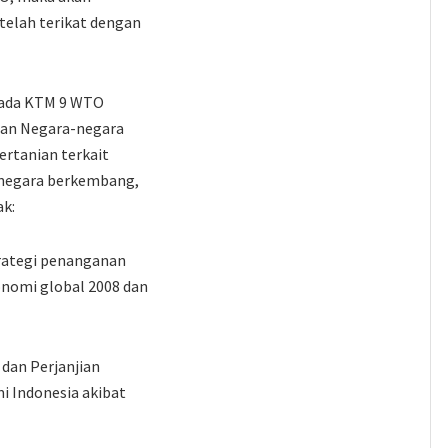
 telah terikat dengan
 pada KTM 9 WTO
ngan Negara-negara
ertanian terkait
a-negara berkembang,
ak:
rategi penanganan
onomi global 2008 dan
dan Perjanjian
 Indonesia akibat