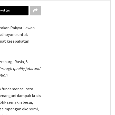
Twitter
erakan Rakyat Lawan
Yudhoyono untuk
uat kesepakatan
ersburg, Rusia, 5-
hrough quality jobs and
ation
.
n fundamental tata
menangani dampak krisis
blik semakin besar,
ketimpangan ekonomi,