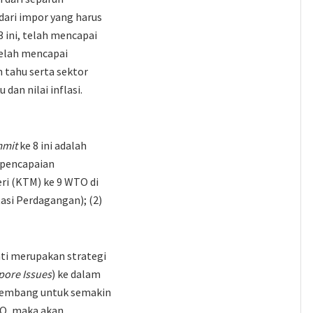
dari impor yang harus
 ini, telah mencapai
 telah mencapai
 tahu serta sektor
an nilai inflasi.
mit
ke 8 ini adalah
 pencapaian
ri (KTM) ke 9 WTO di
tasi Perdagangan); (2)
ti merupakan strategi
pore Issues
) ke dalam
embang untuk semakin
WTO, maka akan