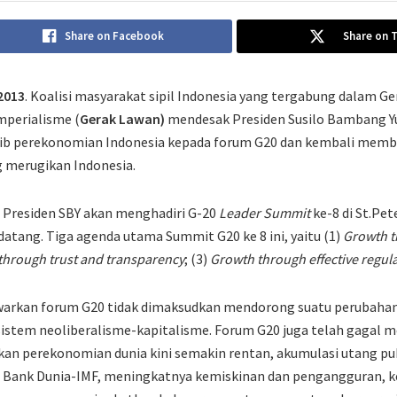
Share on Facebook
Share on 
2013
. Koalisi masyarakat sipil Indonesia yang tergabung dalam G
mperialisme (
Gerak Lawan)
mendesak Presiden Susilo Bambang 
ib perekonomian Indonesia kepada forum G20 dan kembali memb
g merugikan Indonesia.
 Presiden SBY akan menghadiri G-20
Leader Summit
ke-8 di St.Pet
tang. Tiga agenda utama Summit G20 ke 8 ini, yaitu (1)
Growth t
through trust and transparency
; (3)
Growth through effective regul
tawarkan forum G20 tidak dimaksudkan mendorong suatu perubaha
sistem neoliberalisme-kapitalisme. Forum G20 juga telah gagal 
kan perekonomian dunia kini semakin rentan, akumulasi utang pu
Bank Dunia-IMF, meningkatnya kemiskinan dan pengangguran, 