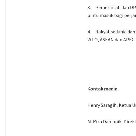
3. Pemerintah dan DPR
pintu masuk bagi perja
4. Rakyat sedunia dan 
WTO, ASEAN dan APEC.
Kontak media
:
Henry Saragih, Ketua 
M. Riza Damanik, Direk