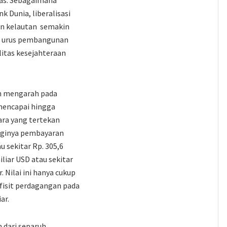
uas. Sebagaimana
 Dunia, liberalisasi
dan kelautan semakin
ah urus pembangunan
itas kesejahteraan
an mengarah pada
 mencapai hingga
ara yang tertekan
gginya pembayaran
u sekitar Rp. 305,6
iliar USD atau sekitar
. Nilai ini hanya cukup
fisit perdagangan pada
ar.
 dari separuh