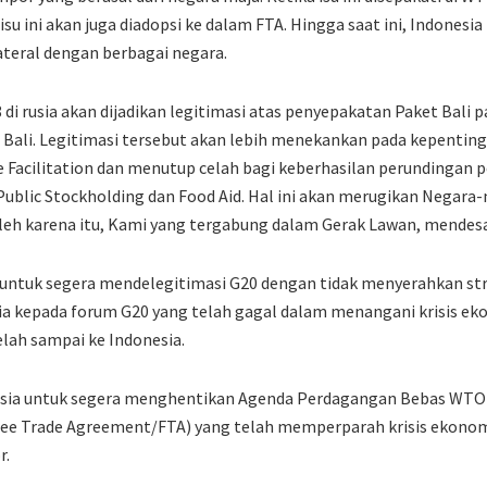
 ini akan juga diadopsi ke dalam FTA. Hingga saat ini, Indonesia
teral dengan berbagai negara.
di rusia akan dijadikan legitimasi atas penyepakatan Paket Bali
 Bali. Legitimasi tersebut akan lebih menekankan pada kepenti
e Facilitation dan menutup celah bagi keberhasilan perundingan p
ublic Stockholding dan Food Aid. Hal ini akan merugikan Negar
leh karena itu, Kami yang tergabung dalam Gerak Lawan, mendes
 untuk segera mendelegitimasi G20 dengan tidak menyerahkan st
ia kepada forum G20 yang telah gagal dalam menangani krisis ek
lah sampai ke Indonesia.
ia untuk segera menghentikan Agenda Perdagangan Bebas WTO 
ee Trade Agreement/FTA) yang telah memperparah krisis ekonomi
r.