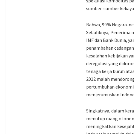
spekulasi komoditas p
sumber-sumber kekayaan
Bahwa, 99% Negara-nega
Sebaliknya, Penerima m
IMF dan Bank Dunia, ya
penambahan cadangan m
kesalahan kebijakan yan
deregulasi yang didoro
tenaga kerja buruh atas
2012 malah mendorong
pertumbuhan ekonomi y
menjerumuskan Indonesi
Singkatnya, dalam ker
menutup ruang otonomi
meningkatkan kesejaht