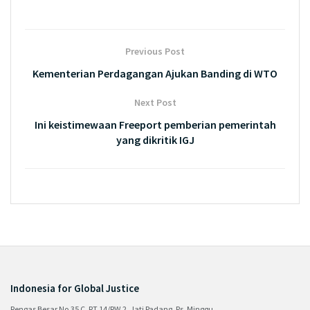
Previous Post
Kementerian Perdagangan Ajukan Banding di WTO
Next Post
Ini keistimewaan Freeport pemberian pemerintah
yang dikritik IGJ
Indonesia for Global Justice
Rengas Besar No.35 C, RT.14/RW.2, Jati Padang, Ps. Minggu,