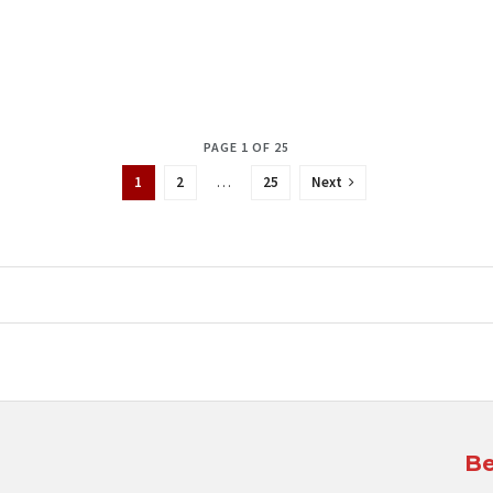
PAGE 1 OF 25
1
2
…
25
Next
Be