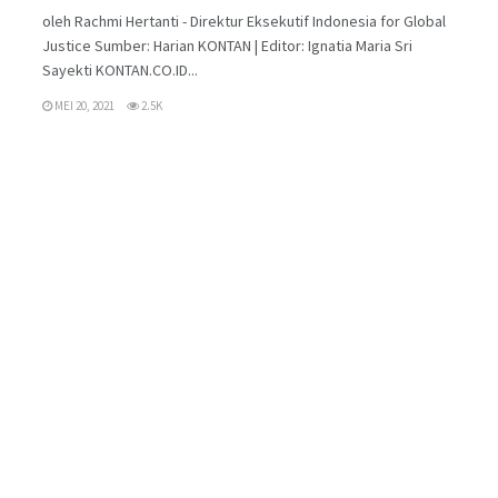
oleh Rachmi Hertanti - Direktur Eksekutif Indonesia for Global
Justice Sumber: Harian KONTAN | Editor: Ignatia Maria Sri
Sayekti KONTAN.CO.ID...
MEI 20, 2021
2.5K