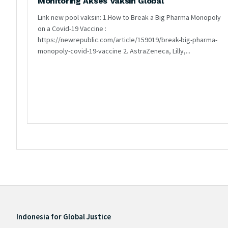
Monitoring Akses Vaksin Global
Link new pool vaksin: 1.How to Break a Big Pharma Monopoly
on a Covid-19 Vaccine :
https://newrepublic.com/article/159019/break-big-pharma-
monopoly-covid-19-vaccine 2. AstraZeneca, Lilly,...
OKTOBER 2, 2020
2.4K
Indonesia for Global Justice