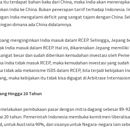
a itu terdapat bahan baku dari China, maka India akan menerapka
kan India ke China. Bukan penerapan tarrif terhadap Indonesia. I
gan India mengalami deficit yang sangat tajam dengan China. Se
dingan dimana ada China didalamnya.
Jepang menginginkan India masuk dalam RCEP. Sehingga, Jepang 
k India masuk dalam RCEP. Hal ini, dikarenakan Jepang memiliki 
 sangat besar dan sudah diberikan kemudahan investasi oleh Peme
 India tidak masuk RCEP, maka kemudahan investasi yang sudah d
na tidak ada mekanisme ISDS dalam RCEP, bila terjadi kebijakan Ind
ng, maka kebijakan itu tidak bisa digugat di Arbitrase Internasion
rang Hingga 20 Tahun
 melakukan pembukaan pasar dengan mitra dagang sebesar 89-9
pai 20 tahun. Pemerintah Indonesia membuka komitmen liberalisa
d, untuk Australia 90%, dan sisanya untuk Negara-negara lain seb