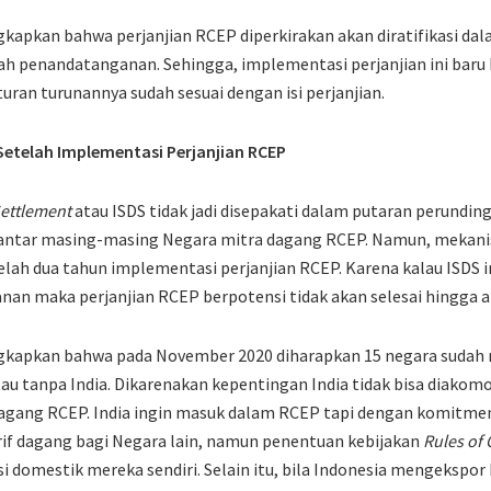
ngkapkan bahwa perjanjian RCEP diperkirakan akan diratifikasi da
ah penandatanganan. Sehingga, implementasi perjanjian ini baru b
aturan turunannya sudah sesuai dengan isi perjanjian.
Setelah Implementasi Perjanjian RCEP
Settlement
atau ISDS tidak jadi disepakati dalam putaran perundin
antar masing-masing Negara mitra dagang RCEP. Namun, mekani
elah dua tahun implementasi perjanjian RCEP. Karena kalau ISDS i
n maka perjanjian RCEP berpotensi tidak akan selesai hingga ak
ungkapkan bahwa pada November 2020 diharapkan 15 negara suda
atau tanpa India. Dikarenakan kepentingan India tidak bisa diakom
agang RCEP. India ingin masuk dalam RCEP tapi dengan komitmen
if dagang bagi Negara lain, namun penentuan kebijakan
Rules of 
si domestik mereka sendiri. Selain itu, bila Indonesia mengekspor