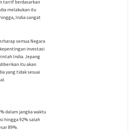
n tarrif berdasarkan
ndia melakukan itu
hingga, India sangat
berharap semua Negara
kepentingan investasi
rintah India. Jepang
iberikan itu akan
ia yang tidak sesuai
al.
2% dalam jangka waktu
si hingga 92% salah
esar 89%.