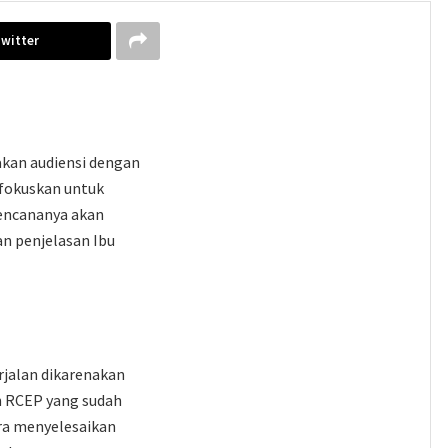
Twitter
akan audiensi dengan
difokuskan untuk
rencananya akan
n penjelasan Ibu
rjalan dikarenakan
an RCEP yang sudah
era menyelesaikan