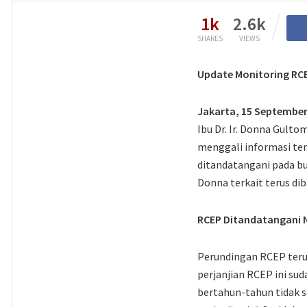
1k
2.6k
SHARES
VIEWS
Update Monitoring RC
Jakarta, 15 September
Ibu Dr. Ir. Donna Gulto
menggali informasi ter
ditandatangani pada bu
Donna terkait terus di
RCEP Ditandatangani 
Perundingan RCEP terus
perjanjian RCEP ini su
bertahun-tahun tidak s