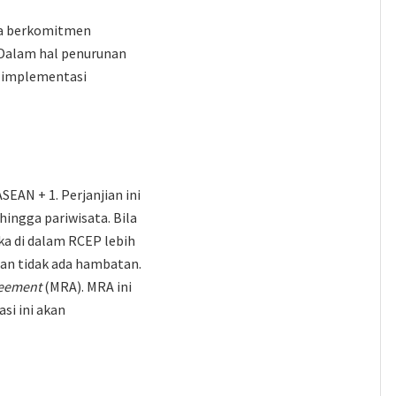
lia berkomitmen
 Dalam hal penurunan
h implementasi
EAN + 1. Perjanjian ini
ingga pariwisata. Bila
 di dalam RCEP lebih
nan tidak ada hambatan.
reement
(MRA). MRA ini
si ini akan