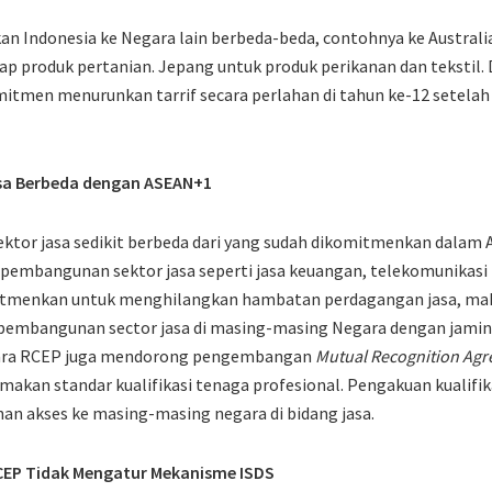
an Indonesia ke Negara lain berbeda-beda, contohnya ke Austra
p produk pertanian. Jepang untuk produk perikanan dan tekstil.
omitmen menurunkan tarrif secara perlahan di tahun ke-12 setela
sa Berbeda dengan ASEAN+1
ektor jasa sedikit berbeda dari yang sudah dikomitmenkan dalam AS
mbangunan sektor jasa seperti jasa keuangan, telekomunikasi h
tmenkan untuk menghilangkan hambatan perdagangan jasa, maka
p pembangunan sector jasa di masing-masing Negara dengan jami
egara RCEP juga mendorong pengembangan
Mutual Recognition Ag
akan standar kualifikasi tenaga profesional. Pengakuan kualifika
n akses ke masing-masing negara di bidang jasa.
CEP Tidak Mengatur Mekanisme ISDS