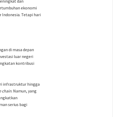
meningkat dan
ertumbuhan ekonomi
 Indonesia. Tetapi hari
gan di masa depan
estasi luar negeri
ingkatan kontribusi
 infrastruktur hingga
e chain
. Namun, yang
ningkatkan
man serius bagi