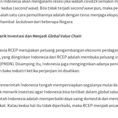
 Indonesia akan mengalami resesi jika wabah covid19 semakin 
kedua (
second wave
). Bila tidak terjadi
second wave
pun, maka p
Salah satu cara pemulihannya adalah dengan terus menjaga ekspor
terhambat
lockdown
dari beberapa Negara.
arik Investasi dan Menjadi
Global Value Chain
nesia RCEP merupakan peluang pengembangan ekonomi perdagan
 yang diinginkan Indonesia dari RCEP adalah membuka peluang inv
 (PMDN). Disamping itu, Indonesia juga menginginkan adanya pen
baku industri ketika perjanjian ini disahkan.
Pemerintah Indonesia tengah mempersiapkan segalanya mulai dari
k menarik investasi agar Indonesia bisa terlibat dalam
global valu
ntah Indonesia adalah memperbaiki daya saing domestik dan me
at. Kalau kedua hal itu tidak diperbaiki, maka RCEP menjadi anca