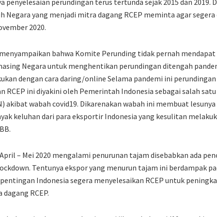
knya penyelesaian perundingan terus tertunda sejak 2015 dan 2019
uh Negara yang menjadi mitra dagang RCEP meminta agar segera 
ovember 2020.
a menyampaikan bahwa Komite Perunding tidak pernah mendapat 
sing Negara untuk menghentikan perundingan ditengah pandemi
kukan dengan cara daring/online Selama pandemi ini perundingan 
an RCEP ini diyakini oleh Pemerintah Indonesia sebagai salah sat
) akibat wabah covid19. Dikarenakan wabah ini membuat lesuny
yak keluhan dari para eksportir Indonesia yang kesulitan melaku
BB.
 April – Mei 2020 mengalami penurunan tajam disebabkan ada pen
lockdown. Tentunya ekspor yang menurun tajam ini berdampak pad
kepentingan Indonesia segera menyelesaikan RCEP untuk peningka
ra dagang RCEP.