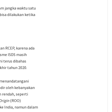
lam jangka waktu satu
isa dilakukan ketika
gan RCEP, karena ada
sme ISDS masih
ni terus dibahas
hir tahun 2020.
h menandatangani
odir oleh kebanyakan
 rendah, seperti
Origin
(ROO)
 ke India, namun dalam