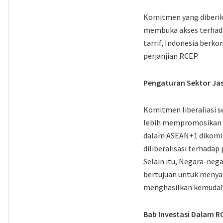
Komitmen yang diberik
membuka akses terhada
tarrif, Indonesia berk
perjanjian RCEP.
Pengaturan Sektor Ja
Komitmen liberaliasi s
lebih mempromosikan pe
dalam ASEAN+1 dikomi
diliberalisasi terhada
Selain itu, Negara-n
bertujuan untuk menyam
menghasilkan kemudaha
Bab Investasi Dalam R