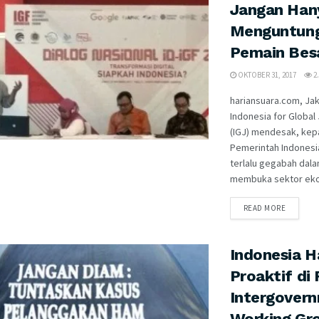
Jangan Han
Menguntun
Pemain Bes
OKTOBER 31, 2017
2.
hariansuara.com, Jak
Indonesia for Global 
(IGJ) mendesak, kep
Pemerintah Indonesia
terlalu gegabah dal
membuka sektor ekon
READ MORE
Indonesia H
Proaktif di
Intergover
Working Gr