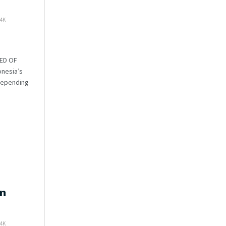
4K
EED OF
onesia’s
depending
n
4K