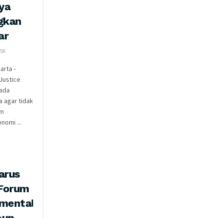
ya
gkan
ar
5K
arta -
Justice
ada
 agar tidak
am
omi ...
arus
 Forum
nmental
oup