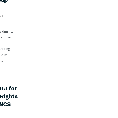
4K
 —
a diminta
rtemuan
orking
Other
...
IGJ for
Rights
TNCS