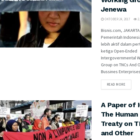
Jenewa
OKTOBER 24, 2017
2.
Bisnis.com, JAKARTA
Pemerintah Indonesi
lebih aktif dalam pe
ketiga Open-Ended
Intergovernmental W
Group on TNCs And 
Bussines Enterprises 
READ MORE
A Paper of 
The Human 
Treaty on 
and Other