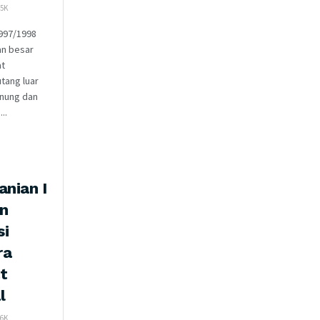
5K
1997/1998
an besar
at
tang luar
nung dan
..
anian I
n
si
ra
t
l
6K