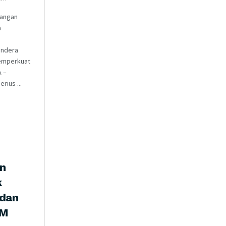
Jangan
a
andera
emperkuat
A –
rius ...
n
k
 dan
AM