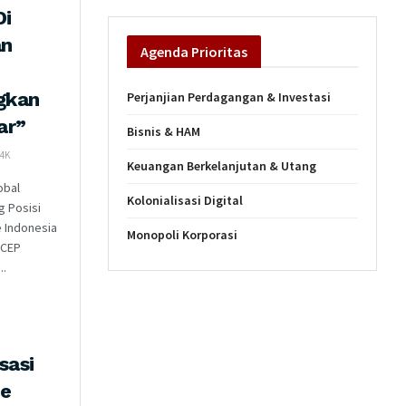
Di
an
Agenda
Prioritas
gkan
Perjanjian Perdagangan & Investasi
ar”
Bisnis & HAM
4K
Keuangan Berkelanjutan & Utang
obal
Kolonialisasi Digital
g Posisi
 Indonesia
Monopoli Korporasi
 RCEP
..
sasi
e