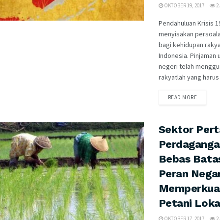
OKTOBER 19, 2017
2.
Pendahuluan Krisis 
menyisakan persoal
bagi kehidupan raky
Indonesia. Pinjaman u
negeri telah menggu
rakyatlah yang harus .
READ MORE
Sektor Pert
Perdaganga
Bebas Bata
Peran Nega
Memperkua
Petani Loka
OKTOBER 17, 2017
2.