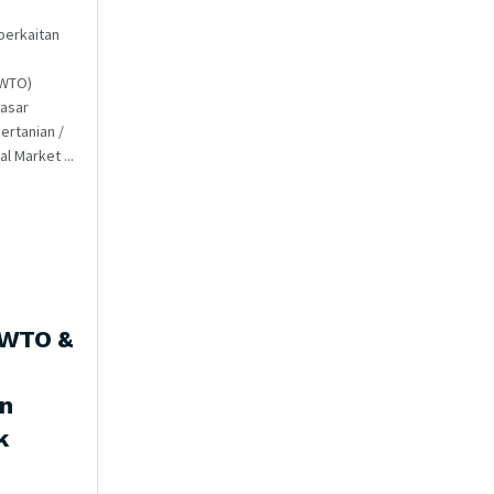
berkaitan
(WTO)
asar
ertanian /
l Market ...
WTO &
n
k