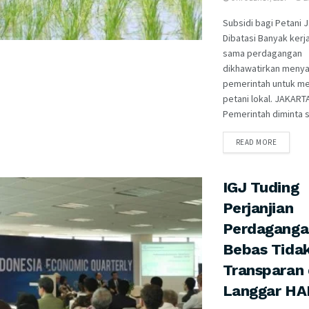
Subsidi bagi Petani 
Dibatasi Banyak kerj
sama perdagangan
dikhawatirkan meny
pemerintah untuk m
petani lokal. JAKART
Pemerintah diminta se
READ MORE
IGJ Tuding
Perjanjian
Perdaganga
Bebas Tida
Transparan
Langgar H