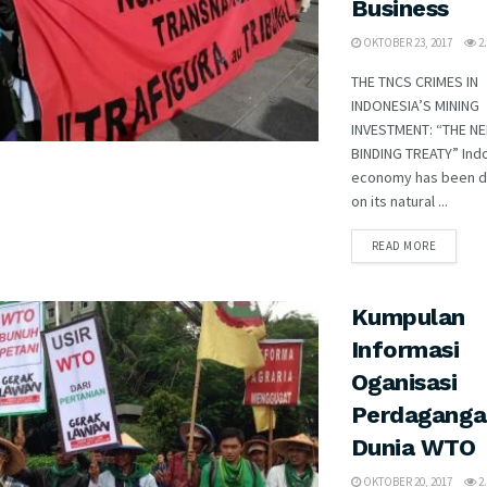
Business
OKTOBER 23, 2017
2.
THE TNCS CRIMES IN
INDONESIA’S MINING
INVESTMENT: “THE N
BINDING TREATY” Ind
economy has been 
on its natural ...
READ MORE
Kumpulan
Informasi
Oganisasi
Perdaganga
Dunia WTO
OKTOBER 20, 2017
2.