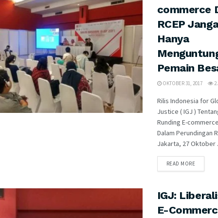
commerce 
RCEP Jang
Hanya
Menguntun
Pemain Bes
OKTOBER 31, 2017
2.
Rilis Indonesia for Gl
Justice ( IGJ ) Tentan
Runding E-commerce
Dalam Perundingan
Jakarta, 27 Oktober .
READ MORE
IGJ: Liberali
E-Commerc