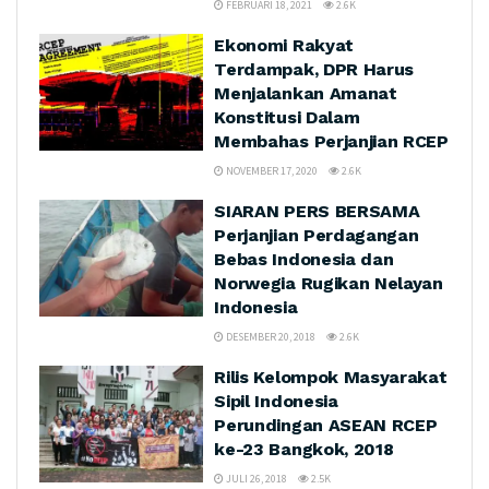
FEBRUARI 18, 2021
2.6K
Ekonomi Rakyat
Terdampak, DPR Harus
Menjalankan Amanat
Konstitusi Dalam
Membahas Perjanjian RCEP
NOVEMBER 17, 2020
2.6K
SIARAN PERS BERSAMA
Perjanjian Perdagangan
Bebas Indonesia dan
Norwegia Rugikan Nelayan
Indonesia
DESEMBER 20, 2018
2.6K
Rilis Kelompok Masyarakat
Sipil Indonesia
Perundingan ASEAN RCEP
ke-23 Bangkok, 2018
JULI 26, 2018
2.5K