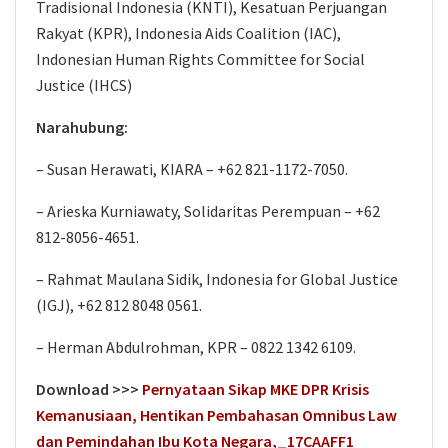
Tradisional Indonesia (KNTI), Kesatuan Perjuangan
Rakyat (KPR), Indonesia Aids Coalition (IAC),
Indonesian Human Rights Committee for Social
Justice (IHCS)
Narahubung:
– Susan Herawati, KIARA – +62 821-1172-7050.
– Arieska Kurniawaty, Solidaritas Perempuan – +62
812-8056-4651.
– Rahmat Maulana Sidik, Indonesia for Global Justice
(IGJ), +62 812 8048 0561.
– Herman Abdulrohman, KPR – 0822 1342 6109.
Download >>>
Pernyataan Sikap MKE DPR Krisis
Kemanusiaan, Hentikan Pembahasan Omnibus Law
dan Pemindahan Ibu Kota Negara,_17CAAFF1