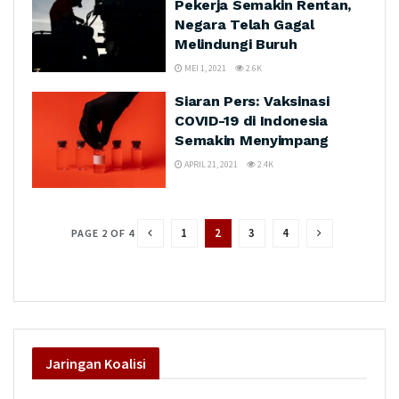
Pekerja Semakin Rentan,
Negara Telah Gagal
Melindungi Buruh
MEI 1, 2021
2.6K
Siaran Pers: Vaksinasi
COVID-19 di Indonesia
Semakin Menyimpang
APRIL 21, 2021
2.4K
1
2
3
4
PAGE 2 OF 4
Jaringan
Koalisi