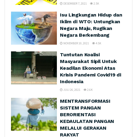
DESEMBER 7, 2021
2.5K
Isu Lingkungan Hidup dan
Iklim di WTO: Untungkan
Negara Maju, Rugikan
Negara Berkembang
NOVEMBER 10, 2021
4.5K
Tuntutan Koalisi
Masyarakat Sipil Untuk
Keadilan Ekonomi Atas
Krisis Pandemi Covid19 di
Indonesia
JULI 26, 2021
2.6K
MENTRANSFORMASI
SISTEM PANGAN
BERORIENTASI
KEDAULATAN PANGAN
MELALUI GERAKAN
RAKYAT