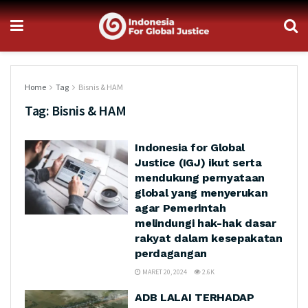
Home
Tag
Bisnis & HAM
Tag:
Bisnis & HAM
Indonesia for Global
Justice (IGJ) ikut serta
mendukung pernyataan
global yang menyerukan
agar Pemerintah
melindungi hak-hak dasar
rakyat dalam kesepakatan
perdagangan
MARET 20, 2024
2.6K
ADB LALAI TERHADAP