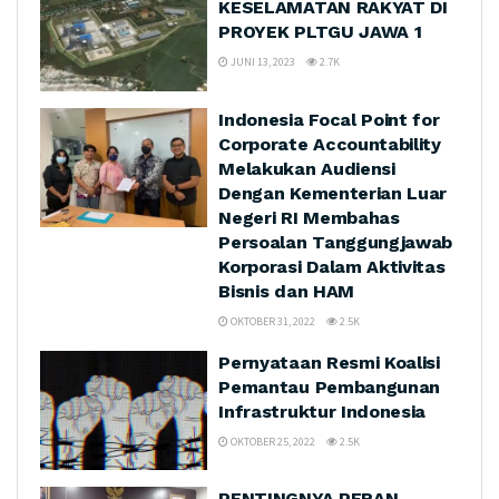
KESELAMATAN RAKYAT DI
PROYEK PLTGU JAWA 1
JUNI 13, 2023
2.7K
Indonesia Focal Point for
Corporate Accountability
Melakukan Audiensi
Dengan Kementerian Luar
Negeri RI Membahas
Persoalan Tanggungjawab
Korporasi Dalam Aktivitas
Bisnis dan HAM
OKTOBER 31, 2022
2.5K
Pernyataan Resmi Koalisi
Pemantau Pembangunan
Infrastruktur Indonesia
OKTOBER 25, 2022
2.5K
PENTINGNYA PERAN