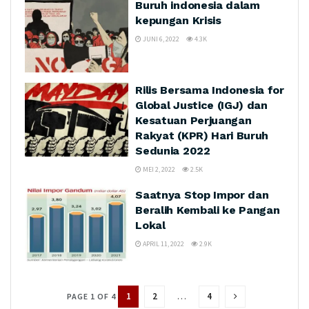
Buruh indonesia dalam
kepungan Krisis
JUNI 6, 2022
4.3K
Rilis Bersama Indonesia for
Global Justice (IGJ) dan
Kesatuan Perjuangan
Rakyat (KPR) Hari Buruh
Sedunia 2022
MEI 2, 2022
2.5K
Saatnya Stop Impor dan
Beralih Kembali ke Pangan
Lokal
APRIL 11, 2022
2.9K
1
2
…
4
PAGE 1 OF 4