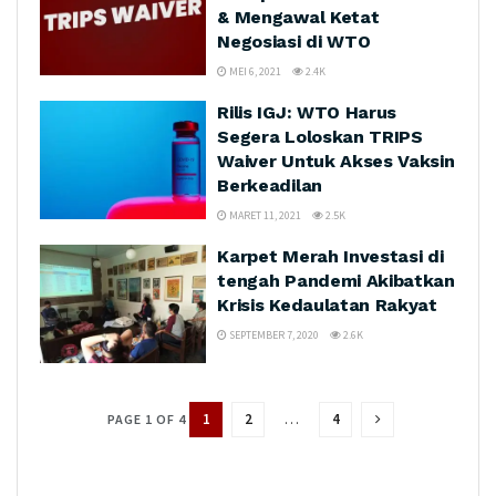
& Mengawal Ketat
Negosiasi di WTO
MEI 6, 2021
2.4K
Rilis IGJ: WTO Harus
Segera Loloskan TRIPS
Waiver Untuk Akses Vaksin
Berkeadilan
MARET 11, 2021
2.5K
Karpet Merah Investasi di
tengah Pandemi Akibatkan
Krisis Kedaulatan Rakyat
SEPTEMBER 7, 2020
2.6K
1
2
…
4
PAGE 1 OF 4