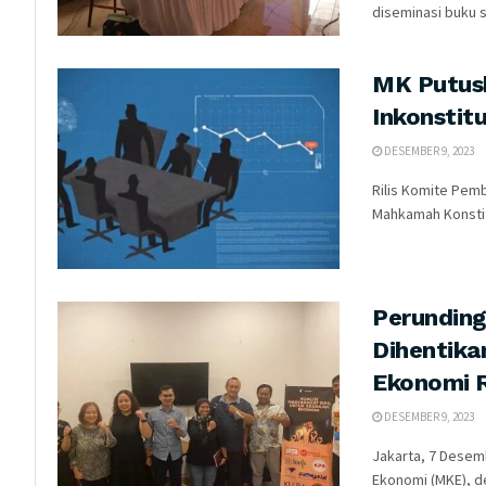
diseminasi buku 
MK Putusk
Inkonstitu
DESEMBER 9, 2023
Rilis Komite Pem
Mahkamah Konstit
Perunding
Dihentik
Ekonomi 
DESEMBER 9, 2023
Jakarta, 7 Desemb
Ekonomi (MKE), d