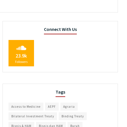
Connect With Us
23.9k
Followers
Tags
Access to Medicine
AEPF
Agraria
Bilateral Investment Treaty
Binding Treaty
Bisnis & HAM
Bisnis dan HAM
Buruh