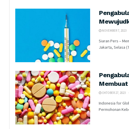
Pengabula
Mewujudk
NOVEMBER 7, 2023
Siaran Pers – Me
Jakarta, Selasa (7
Pengabula
Membuat 
OKTOBER 27, 2023
Indonesia for Glo
Permohonan Keber