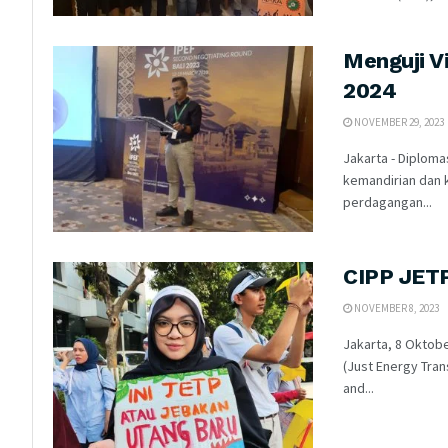
Menguji V
2024
NOVEMBER 29, 2023
Jakarta - Diplom
kemandirian dan 
perdagangan...
CIPP JETP
NOVEMBER 8, 2023
Jakarta, 8 Oktob
(Just Energy Tra
and...