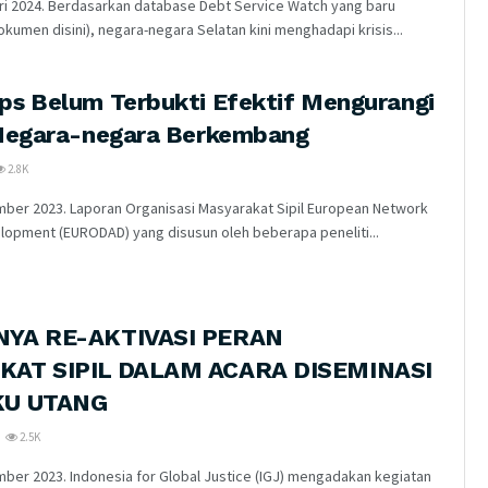
ari 2024. Berdasarkan database Debt Service Watch yang baru
okumen disini), negara-negara Selatan kini menghadapi krisis...
s Belum Terbukti Efektif Mengurangi
 Negara-negara Berkembang
2.8K
mber 2023. Laporan Organisasi Masyarakat Sipil European Network
lopment (EURODAD) yang disusun oleh beberapa peneliti...
YA RE-AKTIVASI PERAN
AT SIPIL DALAM ACARA DISEMINASI
KU UTANG
2.5K
mber 2023. Indonesia for Global Justice (IGJ) mengadakan kegiatan