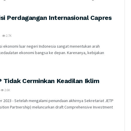
isi Perdagangan Internasional Capres
2.7K
asi ekonomi luar negeri Indonesia sangat menentukan arah
kedaulatan ekonomi bangsa ke depan. Karenanya, kebijakan
 Tidak Cerminkan Keadilan Iklim
2.6K
er 2023 - Setelah mengalami penundaan akhirnya Sekretariat JETP
nsition Partnership) meluncurkan draft Comprehensive Investment