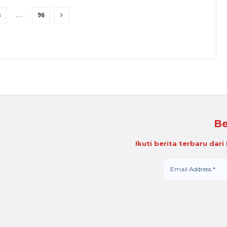
3
…
96
Be
Ikuti berita terbaru dar