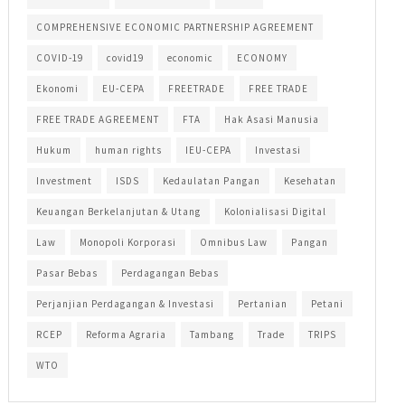
COMPREHENSIVE ECONOMIC PARTNERSHIP AGREEMENT
COVID-19
covid19
economic
ECONOMY
Ekonomi
EU-CEPA
FREETRADE
FREE TRADE
FREE TRADE AGREEMENT
FTA
Hak Asasi Manusia
Hukum
human rights
IEU-CEPA
Investasi
Investment
ISDS
Kedaulatan Pangan
Kesehatan
Keuangan Berkelanjutan & Utang
Kolonialisasi Digital
Law
Monopoli Korporasi
Omnibus Law
Pangan
Pasar Bebas
Perdagangan Bebas
Perjanjian Perdagangan & Investasi
Pertanian
Petani
RCEP
Reforma Agraria
Tambang
Trade
TRIPS
WTO