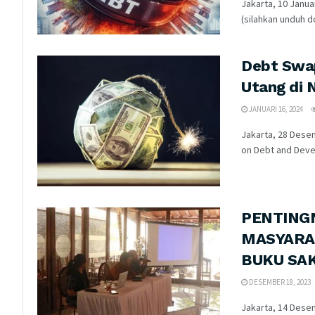
Jakarta, 10 Janu
(silahkan unduh d
Debt Swap
Utang di
JANUARI 16, 2024
Jakarta, 28 Dese
on Debt and Deve
PENTINGN
MASYARAK
BUKU SA
DESEMBER 18, 2023
Jakarta, 14 Dese